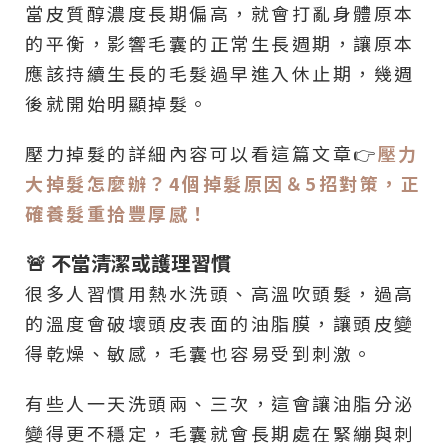
當皮質醇濃度長期偏高，就會打亂身體原本
的平衡，影響毛囊的正常生長週期，讓原本
應該持續生長的毛髮過早進入休止期，幾週
後就開始明顯掉髮。
壓力掉髮的詳細內容可以看這篇文章👉
壓力
大掉髮怎麼辦？4個掉髮原因＆5招對策，正
確養髮重拾豐厚感！
🚨 不當清潔或護理習慣
很多人習慣用熱水洗頭、高溫吹頭髮，過高
的溫度會破壞頭皮表面的油脂膜，讓頭皮變
得乾燥、敏感，毛囊也容易受到刺激。
有些人一天洗頭兩、三次，這會讓油脂分泌
變得更不穩定，毛囊就會長期處在緊繃與刺