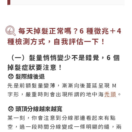
每天掉髮正常嗎？6 種徵兆＋4
種檢測方式，自我評估一下！
（一）髮量悄悄變少不是錯覺，6 個
掉髮症狀要注意！
😞 髮際線後退
先是前額髮量變薄，漸漸向後蔓延呈現 M
字形，嚴重時則會出現所謂的地中海
禿頭
。
😞 頭頂分線越來越寬
某一刻，你會注意到分線那邊看起來有點
空，過一段時間分線變成一條明顯的縫，兩