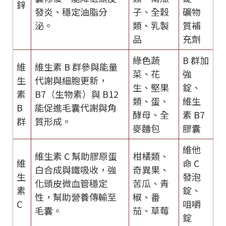
鋅
發炎、穩定油脂分
子、全穀
礦物
泌。
類、乳製
質補
品
充劑
綠色蔬
B 群加
維
維生素 B 群參與能量
菜、花
強
生
代謝與細胞更新，
生、堅果
錠、
素
B7（生物素）與 B12
類、蛋、
維生
B
能促進毛囊代謝與角
酵母、全
素 B7
群
質形成。
麥麵包
膠囊
維他
維生素 C 幫助膠原蛋
柑橘類、
維
命 C
白合成與鐵吸收，強
奇異果、
生
發泡
化頭皮微血管穩定
苦瓜、青
素
錠、
性，幫助營養傳輸至
椒、番
C
咀嚼
毛囊。
茄、草莓
錠