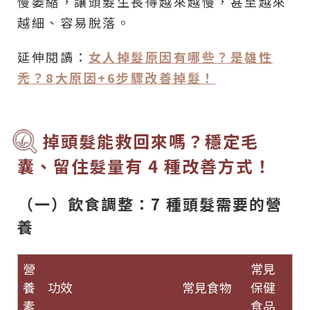
慢萎縮，讓頭髮生長得越來越慢，甚至越來
越細、容易脫落。
延伸閱讀：
女人掉髮原因有哪些？是雄性
禿？8大原因+6步驟改善掉髮！
掉頭髮能救回來嗎？穩定毛
囊、留住髮量有 4 種改善方式！
（一）飲食調整：7 種頭髮需要的營
養
營
常見
養
功效
常見食物
保健
素
食品