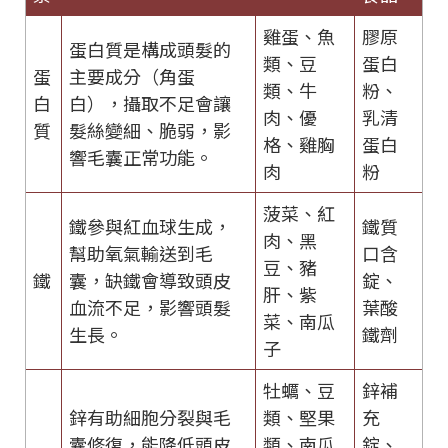
雞蛋、魚
膠原
蛋白質是構成頭髮的
類、豆
蛋白
蛋
主要成分（角蛋
類、牛
粉、
白
白），攝取不足會讓
肉、優
乳清
質
髮絲變細、脆弱，影
格、雞胸
蛋白
響毛囊正常功能。
肉
粉
菠菜、紅
鐵參與紅血球生成，
鐵質
肉、黑
幫助氧氣輸送到毛
口含
豆、豬
鐵
囊，缺鐵會導致頭皮
錠、
肝、紫
血流不足，影響頭髮
葉酸
菜、南瓜
生長。
鐵劑
子
牡蠣、豆
鋅補
鋅有助細胞分裂與毛
類、堅果
充
囊修復，能降低頭皮
類、南瓜
錠、