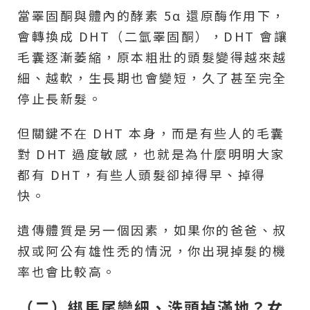
當睪固酮與體內的酵素 5α 還原酶作用下，
會轉換成 DHT（二氫睪固酮），DHT 會讓
毛囊逐漸萎縮，原本粗壯的頭髮變得越來越
細、越軟，生長期也會變短，久了甚至完全
停止長新髮。
但關鍵不在 DHT 本身，而是有些人的毛囊
對 DHT 過度敏感，也就是為什麼明明大家
都有 DHT，有些人頭髮卻掉得早、掉得
快。
遺傳體質是另一個因素，如果你的爸爸、叔
叔或阿公有雄性禿的情況，你出現掉髮的機
率也會比較高。
（二）綁馬尾變細、洗頭掉滿地？女