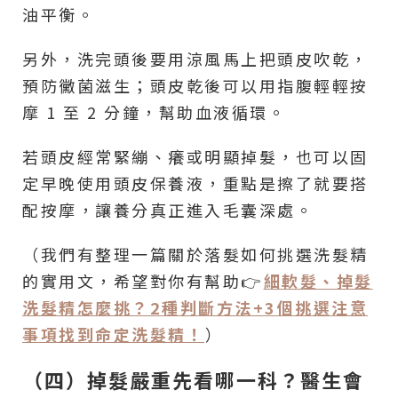
油平衡。
另外，洗完頭後要用涼風馬上把頭皮吹乾，
預防黴菌滋生；頭皮乾後可以用指腹輕輕按
摩 1 至 2 分鐘，幫助血液循環。
若頭皮經常緊繃、癢或明顯掉髮，也可以固
定早晚使用頭皮保養液，重點是擦了就要搭
配按摩，讓養分真正進入毛囊深處。
（我們有整理一篇關於落髮如何挑選洗髮精
的實用文，希望對你有幫助👉
細軟髮、掉髮
洗髮精怎麼挑？2種判斷方法+3個挑選注意
事項找到命定洗髮精！
）
（四）掉髮嚴重先看哪一科？醫生會