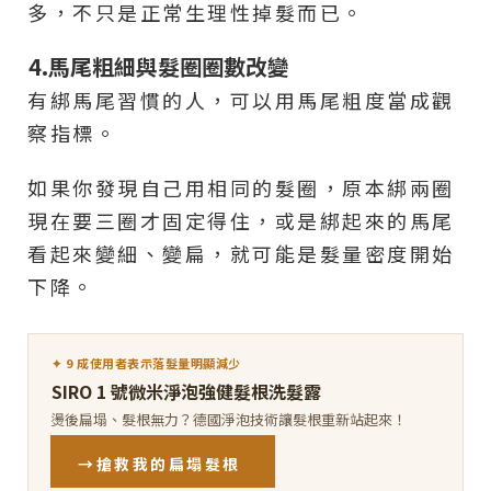
多，不只是正常生理性掉髮而已。
4.馬尾粗細與髮圈圈數改變
有綁馬尾習慣的人，可以用馬尾粗度當成觀
察指標。
如果你發現自己用相同的髮圈，原本綁兩圈
現在要三圈才固定得住，或是綁起來的馬尾
看起來變細、變扁，就可能是髮量密度開始
下降。
✦ 9 成使用者表示落髮量明顯減少
SIRO 1 號微米淨泡強健髮根洗髮露
燙後扁塌、髮根無力？德國淨泡技術讓髮根重新站起來！
→搶救我的扁塌髮根