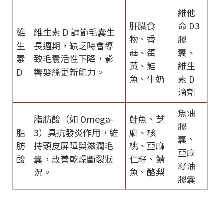
維他
肝臟食
命 D3
維
維生素 D 調節毛囊生
物、香
膠
生
長週期，缺乏時會導
菇、蛋
囊、
素
致毛囊活性下降，影
黃、鮭
維生
D
響髮絲更新能力。
魚、牛奶
素 D
滴劑
魚油
脂肪酸（如 Omega-
鮭魚、芝
膠
脂
3）具抗發炎作用，維
麻、核
囊、
肪
持頭皮屏障與滋潤毛
桃、亞麻
亞麻
酸
囊，改善乾燥斷裂狀
仁籽、鯖
籽油
況。
魚、酪梨
膠囊