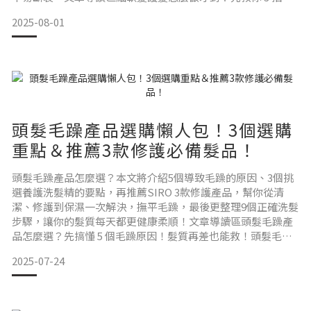
斷細軟髮質！髮質變差原來有跡可循？5 種現象就該重視護
2025-08-01
髮！細軟髮護髮素搭配 6 種保養秘訣，髮絲從扁塌變豐盈！細
軟髮護髮推薦怎麼挑？掌握 3 要點＆5 步驟輕鬆養出強韌豐
盈！推薦護髮素首選 SIRO！3 款明星髮品打造蓬鬆柔順
頭髮毛躁產品選購懶人包！3個選購
重點＆推薦3款修護必備髮品！
頭髮毛躁產品怎麼選？本文將介紹5個導致毛躁的原因、3個挑
選養護洗髮精的要點，再推薦SIRO 3款修護產品，幫你從清
潔、修護到保濕一次解決，撫平毛躁，最後更整理9個正確洗髮
步驟，讓你的髮質每天都更健康柔順！文章導讀區頭髮毛躁產
品怎麼選？先搞懂 5 個毛躁原因！髮質再差也能救！頭髮毛躁
洗髮精推薦 SIRO 洗護一次到位！頭髮毛躁洗髮精搭配正確洗
2025-07-24
髮 9 步驟，髮質柔順效果翻倍！頭髮毛躁產品怎麼挑？3 招要
點改善炸毛困擾！頭髮毛躁產品怎麼選？先搞懂 5 個毛躁原
因！明明早上才花不少時間洗頭吹整，結果一遇