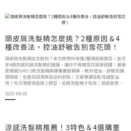
油蓬鬆洗髮露許多市售洗髮精往往一味追求「強效去油」，卻
忽視頭
頭皮屑洗髮精怎麼挑？2種原因＆4
種改善法，控油舒敏告別雪花頭！
頭皮屑洗髮精該怎麼挑？本文將帶你搞懂2種頭皮屑類型，並分
享4個挑選抗屑洗髮精的建議，讓你不再被雪花屑屑困擾！最後
更精選SIRO 2款洗髮精與蜂毒養髮精華，教你控油、舒敏到調
理頭皮，全面找回清爽自信的狀態！文章導讀區乾性還是油
性？先分清楚頭皮屑 2 類型，去屑洗髮精才有效！頭皮屑老是
反覆？4 招教你挑對頭癢洗髮精，洗出清爽！不只去屑！SIRO
2025-09-05
頭皮屑洗髮精＆喬治亞蜂毒養髮精華液，調理頭皮更有效！乾
性還是油性？先分清楚頭皮屑 2 類型，去屑洗髮精才有效！你
是不是也在煩惱，深色衣服的肩頭上總有無數讓人
涼感洗髮精推薦！3特色＆4選購重