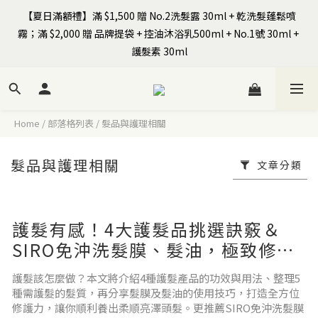
【夏日滿額禮】滿 $1,500 贈 No.2洗髮露 30ml + 乾洗髮蓬鬆噴
霧；滿 $2,000 贈 品牌提袋 + 控油沐浴乳500ml + No.1號 30ml + 
全館$799免運｜註冊SIRO會員領首購免運券+$100元購物金
護髮素 30ml
【Happy Father's Day】8/7-8/9 全站以LINE Pay／信用卡結帳享
9折
Home
/
部落格列表
/
髮品與護理相關
髮品與護理相關
文章分類
全館$799免運｜註冊SIRO會員領首購免運券+$100元購物金
護髮有感！4大護髮品挑選訣竅＆
SIRO免沖洗髮膜、髮油，極致修
護！
護髮該怎麼做？本文將介紹4種護髮產品的功效與用法、整理5
種需護髮的髮質，再分享髮膜及髮油的使用技巧，打造全方位
修護力，讓你順利養出柔順亮澤頭髮。更推薦SIRO免沖洗髮膜