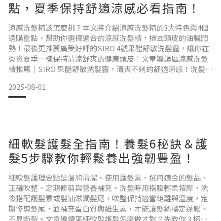
點，夏季保持舒適涼感必看指南！
涼感洗髮精該怎麼挑？本文將介紹涼感洗髮精的3大特色與4個
選購重點，幫助你選擇適合的涼感洗髮精，掃去頭皮的油膩悶
熱！最後更推薦廣受好評的SIRO 4號果醋舒敏洗髮露，讓你在
炎炎夏季一樣保持清涼舒爽的健康頭皮！文章導讀區涼感洗髮
精推薦｜SIRO 果醋舒敏洗髮露，清爽不刺的舒適涼感！洗髮精
涼感不只清涼？3 個特點讓頭皮像是直接 Reset！夏天洗髮精
2025-08-01
推薦必看！4 個涼感洗髮精選購重點！涼感洗髮精推薦｜SIRO
果醋舒敏洗髮露，清爽不刺的舒適涼感！你是不是也常常有這
種感覺？一早通勤，光是走到捷運站就已經
細軟髮護髮全指南！養髮6秘訣＆護
髮5步驟教你輕鬆養出強韌豐盈！
細軟髮護理要點是溫和清潔、使用護髮素、選用適合的髮品、
正確吹整、定期修剪與營養補充。洗髮時用指腹輕柔按摩，洗
後搭配護髮素或髮油滋潤髮尾，吹整保持適當距離與溫度，定
期修剪髮尾，並補充蛋白質與維生素，才能讓髮絲穩定蓬鬆、
不易斷裂。文章導讀區細軟髮護髮怎麼做才對？先教你 3 招判