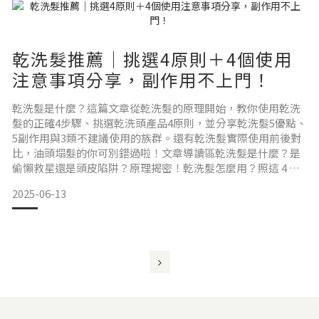
乾洗髮推薦｜挑選4原則＋4個使用
注意事項分享，副作用不上門！
乾洗髮是什麼？這篇文章從乾洗髮的原理開始，教你使用乾洗
髮的正確4步驟、挑選乾洗頭產品4原則，並分享乾洗髮5優點、
5副作用與3類不建議使用的族群。還有乾洗髮實際使用前後對
比，油頭塌髮的你可別錯過啦！文章導讀區乾洗髮是什麼？是
偷懶救星還是頭皮陷阱？原理揭密！乾洗髮怎麼用？照這 4 步
驟做，頭髮清爽蓬鬆不卡粉！適合自己的乾洗頭產品怎麼挑？
2025-06-13
教你 4 大選購原則不踩雷！乾洗髮副作用、優缺點分享，這 3
種人不建議使用！乾髮噴霧怎麼噴才對？4 個使用細節缺一不
可！使用前塌到沒精神、使用後立刻髮根站好！乾洗髮