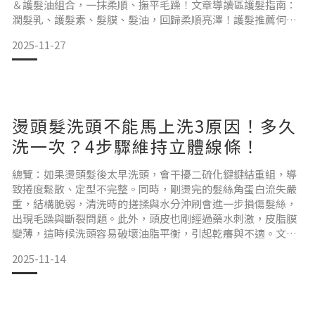
＆護髮油組合，一抹柔順、撫平毛躁！文章導讀區護髮指南：
潤髮乳、護髮素、髮膜、髮油，回歸柔順亮澤！護髮推薦何時
開始？5 種常見受損髮質徵兆，一次看懂！護髮推薦髮膜＆髮
2025-11-27
油搭配修護，打造全效修護！髮膜推薦 SIRO 最有感！小雛菊
髮油 x 羽絲絨髮膜，柔順光澤一整天！護髮指南：潤髮乳、護
髮素、髮膜、髮油，回歸柔順亮澤！市面上護髮產品百百
燙頭髮洗頭不能馬上洗3原因！多久
洗一次？4步驟維持立體線條！
總覽：如果燙頭髮後太早洗頭，會干擾二硫化鍵鍵結重組，導
致捲度鬆散、定型不完整。同時，剛燙完的髮絲角蛋白流失嚴
重，結構脆弱，清洗時的搓揉與水分沖刷會進一步損傷髮絲，
出現毛躁與斷裂問題。此外，頭皮也剛經過藥水刺激，皮脂膜
變薄，這時候洗頭容易破壞油脂平衡，引起乾癢與不適。文章
導讀區燙完頭髮可以洗頭嗎？3 個原因告訴你為什麼不能太快
2025-11-14
洗！燙髮後多久可以洗頭，4 種頭皮狀況不同，建議時間不一
樣！燙頭髮可以維持多久？4 個簡單方式，捲度持久卡毛躁！
燙頭髮洗頭有哪些眉角？7 個常見問題一次解答，捲度才能持
久！燙