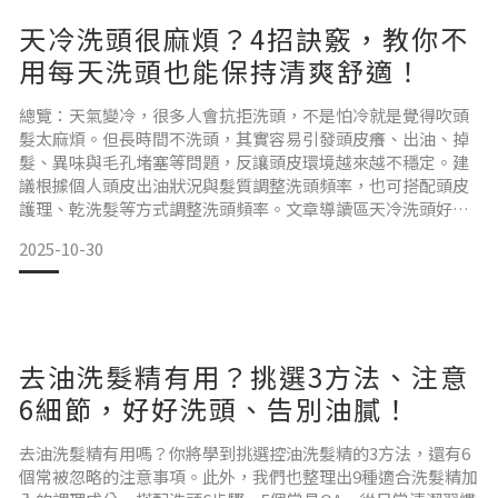
天冷洗頭很麻煩？4招訣竅，教你不
用每天洗頭也能保持清爽舒適！
總覽：天氣變冷，很多人會抗拒洗頭，不是怕冷就是覺得吹頭
髮太麻煩。但長時間不洗頭，其實容易引發頭皮癢、出油、掉
髮、異味與毛孔堵塞等問題，反讓頭皮環境越來越不穩定。建
議根據個人頭皮出油狀況與髮質調整洗頭頻率，也可搭配頭皮
護理、乾洗髮等方式調整洗頭頻率。文章導讀區天冷洗頭好麻
煩？小心頭皮出現 5 種狀況！你的洗頭頻率正確嗎？天冷洗頭
2025-10-30
頻率讓頭皮狀態來決定！天冷洗頭總是懶？學會 4 招保養訣
竅，立刻拉長洗髮週期！天冷洗頭好痛苦？推薦 SIRO 乾洗髮
噴霧一次解決油膩異味！天冷洗頭好麻煩？小心頭皮出現 5
去油洗髮精有用？挑選3方法、注意
6細節，好好洗頭、告別油膩！
去油洗髮精有用嗎？你將學到挑選控油洗髮精的3方法，還有6
個常被忽略的注意事項。此外，我們也整理出9種適合洗髮精加