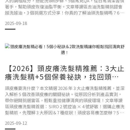
入的調理成分，搭配洗頭6步驟、5個常見QA，從日常清潔習慣
著手，幫助頭皮恢復油脂平衡。文章導讀區去油洗髮精挑錯會
越洗越油，3 個挑選方式分享！你真的了解油頭洗髮精嗎？6 個
你容易忽略的注意事項！洗對成分才能解決油頭困擾，油性洗
2025-09-18
髮精推薦這 9 種調理配方！油性洗髮精配合洗頭 6 步驟，穩定
頭皮不出油！控油洗髮精真的有用嗎？5 個常見疑問一次解
答！剛好在找洗完不黏膩的去油洗髮精？試試 SI
【2026】頭皮癢洗髮精推薦：3大止
癢洗髮精+5個保養祕訣，找回頭皮
清爽！
頭皮癢要洗什麼？本文精選 2026 年 3 大止癢洗髮精推薦，並深
入解析 5 個改善頭皮癢的關鍵祕訣。從原因分析到產品實測，
帶你避開挑選雷區，輕鬆重拾健康清爽的頭皮環境！文章導讀
區頭皮癢洗髮精首選：SIRO 2 號控油 × 4 號舒敏！選購止癢洗
髮精前，先理解 3 大原因＆7 種症狀！頭皮容易癢怎麼辦？5 個
改善小技巧輕鬆重拾健康頭皮！頭皮癢洗髮精首選：SIRO 2 號
2025-09-12
控油 × 4 號舒敏！（一）油膩、頭皮癢：SIRO 2 號頁岩萃取控