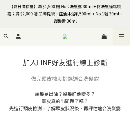
【夏日滿額禮】滿 $1,500 贈 No.2洗髮露 30ml + 乾洗髮蓬鬆噴
霧；滿 $2,000 贈 品牌提袋 + 控油沐浴乳500ml + No.1號 30ml + 
全館$799免運｜註冊SIRO會員領首購免運券+$100元購物金
護髮素 30ml
【Happy Father's Day】8/7-8/9 全站以LINE Pay／信用卡結帳享
9折
加入LINE好友進行線上診斷
全館$799免運｜註冊SIRO會員領首購免運券+$100元購物金
做完頭皮檢測挑選適合洗髮露
頭髮易出油？掉髮好像變多？
頭皮真的出問題了嗎？
先進行頭皮檢測，了解頭皮狀況後，再評估適合洗髮露