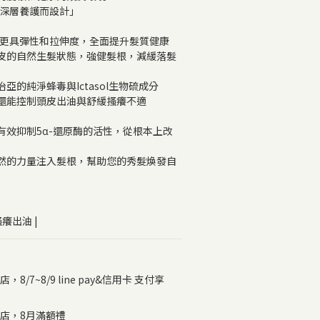
為深層養護而設計」
髮更具彈性和拉伸度，全面提升髮質健康
皮的自然生髮狀態，強健髮根，減緩落髮
亞的純淨蜂毒與Ictasol生物硫成分
還能控制頭皮出油與舒緩搔癢不適
有效抑制5α-還原酶的活性，從根本上改
然的力量注入髮根，幫助您的秀髮煥發自
搔癢出油 |
店，8/7~8/9 line pay&信用卡 支付享
店，8月滿額禮