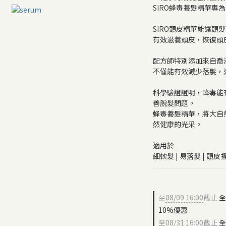
SIRO蜂毒養髮精華專
SIRO頭皮精華能讓頭
有效滋養頭皮，恢復頭
配方師特別添加來自喬治
不僅能有效減少落髮，
科學驗證證明，蜂毒能
善脫髮問題。
蜂毒養髮精華，將大自
然健康的光采。
適用於
細軟髮 | 易落髮 | 頭皮
至
08/09 16:00
截止
全
10%優惠
至
08/31 16:00
截止
全