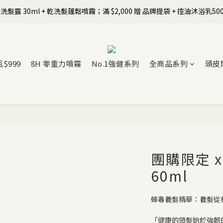
洗髮露 30ml + 乾洗髮蓬鬆噴霧；滿 $2,000 贈 品牌提袋 + 控油沐浴乳500ml 
全館$799免運｜註冊SIRO會員領首購免運券+$100元購物金
【Happy Father's Day】8/7-8/9 全站以LINE Pay／信用卡結帳享9折
全館$799免運｜註冊SIRO會員領首購免運券+$100元購物金
瓶$999
8H 零重力噴霧
No.1強健系列
全商品系列
頭皮
團購限定 
60ml
蜂毒養髮精華：養髮從
「健康的頭髮始於強韌