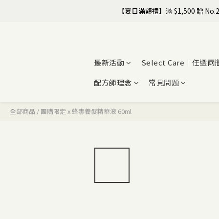
【夏日滿額禮】滿 $1,500 贈 No.2
最新活動
Select Care｜任選兩
配方師理念
常見問題
全部商品
/
團購限定 x 蜂毒養髮精華液 60ml