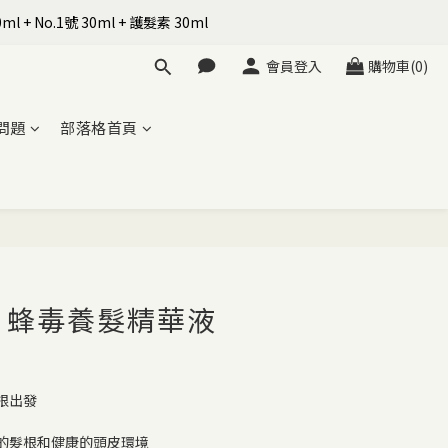
+ No.1號 30ml + 護髮素 30ml
會員登入
購物車(0)
問題
部落格首頁
立即購買
x 蜂毒養髮精華液
根出發
的髮根和健康的頭皮環境