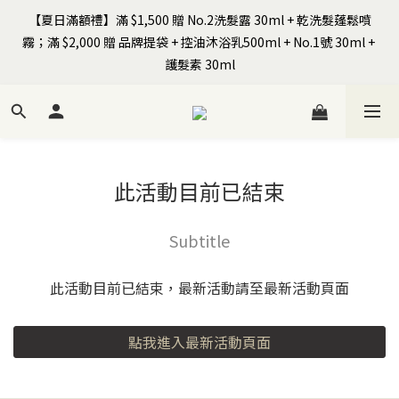
【夏日滿額禮】滿 $1,500 贈 No.2洗髮露 30ml + 乾洗髮蓬鬆噴
霧；滿 $2,000 贈 品牌提袋 + 控油沐浴乳500ml + No.1號 30ml + 
全館$799免運｜註冊SIRO會員領首購免運券+$100元購物金
護髮素 30ml
【Happy Father's Day】8/7-8/9 全站以LINE Pay／信用卡結帳享
9折
此活動目前已結束
全館$799免運｜註冊SIRO會員領首購免運券+$100元購物金
Subtitle
此活動目前已結束，最新活動請至最新活動頁面
點我進入最新活動頁面