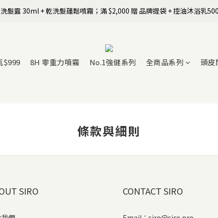
洗髮露 30ml + 乾洗髮蓬鬆噴霧；滿 $2,000 贈 品牌提袋 + 控油沐浴乳500ml 
全館$799免運｜註冊SIRO會員領首購免運券+$100元購物金
【Happy Father's Day】8/7-8/9 全站以LINE Pay／信用卡結帳享9折
全館$799免運｜註冊SIRO會員領首購免運券+$100元購物金
瓶$999
8H 零重力噴霧
No.1強健系列
全商品系列
頭皮
條款與細則
OUT SIRO
CONTACT SIRO
於我們
Email：siro@siro.pro